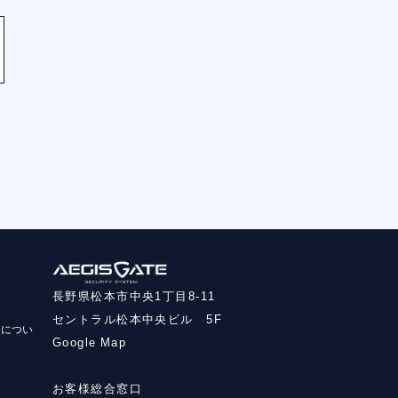
長野県松本市中央1丁目8-11
セントラル松本中央ビル 5F
いについ
Google Map
お客様総合窓口